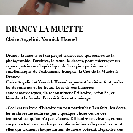
DRANCY LA MUETTE
Claire Angelini, Yannick Haenel
Drancy la muette est un projet transversal qui convoque la
photographie, l’archive, le texte, le dessin, pour interroger un
espace patrimonial spécifique de la région parisienne et
emblématique de l’urbanisme français, la Cité de la Muette à
Drancy.
Claire Angelini et Yannick Haenel arpentent la cité et font parler
les documents et les lieux. Lors de ces flâneries
cauchemardesques, ils reconstituent l’Histoire, refoulée, et
lézardent la façade d’un récit lisse et aménagé.
«Ceci est un livre d’histoire un peu particulier. Les faits, les dates,
les archives ne suffisent pas : quelque chose ouvre ces
temporalités qu’on n’a pas vécues. L’Histoire est vivante, et nos
corps portent en eux des perceptions intimes du passé; ce sont
elles qui trament chaque instant de notre présent. Regardez ces